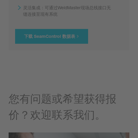
灵活集成：可通过WeldMaster现场总线接口无
缝连接至现有系统
下载 SeamControl 数据表
我们需要您的同意才能加载表格！
您有问题或希望获得报
我们使用 Marketing Cloud Account Engagement
(Pardot) 表单嵌入可能收集有关您的活动的数据的内
价？欢迎联系我们。
容。请查看详细信息并单击 Pardot 框以接受服务并
查看内容。
Pardot