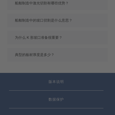
船舶制造中激光切割有哪些优势？
激光切割能够实现精准裁切、整洁的切
船舶制造中的坡口切割是什么意思？
边，并减少后续加工工序。可高效地为
零部件的装配及后续焊接工序做好准
备。
在倒角加工过程中，会将工件边缘加工
为什么 K 形坡口准备很重要？
成特定角度。在造船业中，这种工艺常
用于为K型焊缝或其他焊缝几何形状做
准备。
精心准备的K型接缝有助于后续焊接，
典型的板材厚度是多少？
并确保厚板件的边缘形状精准。
典型应用场景涉及约18至30毫米的钢板
厚度，例如采用45°的倒角角度。
版本说明
数据保护