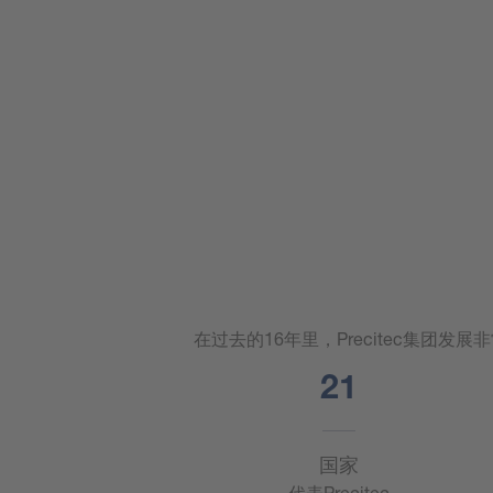
在过去的16年里，Precitec集团发
22
国家
代表Precitec