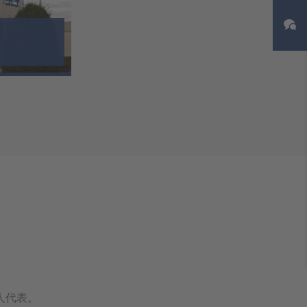
术
人代表。