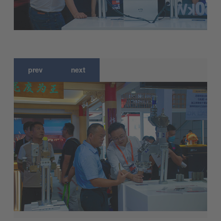
prev
next